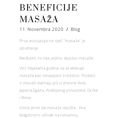
BENEFICIJE
MASAŽA
11. Novembra 2020.
Blog
Prva asocijacija na riječ “masaža” je
opuštanje.
Međutim, to nije jedino dejstvo masaže.
Već hiljadama godina se praktikuje
masaža kao terapijsko sredstvo. Podatci
o masaži datiraju još iz drevne Kine,
Japana,Egipta, Arabijskog poluotoka, Grčke
i Rima.
Istina jeste da masaža opušta . Ima
blagotvorni učinak na nesanicu,