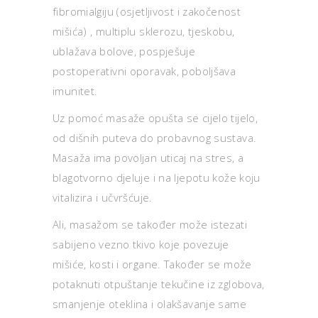
fibromialgiju (osjetljivost i zakočenost
mišića) , multiplu sklerozu, tjeskobu,
ublažava bolove, pospješuje
postoperativni oporavak, poboljšava
imunitet.
Uz pomoć masaže opušta se cijelo tijelo,
od dišnih puteva do probavnog sustava.
Masaža ima povoljan uticaj na stres, a
blagotvorno djeluje i na ljepotu kože koju
vitalizira i učvršćuje.
Ali, masažom se također može istezati
sabijeno vezno tkivo koje povezuje
mišiće, kosti i organe. Također se može
potaknuti otpuštanje tekučine iz zglobova,
smanjenje oteklina i olakšavanje same