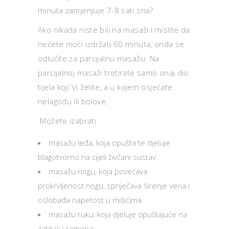
minuta zamjenjuje 7-8 sati sna?
Ako nikada niste bili na masaži i mislite da
nećete moći izdržati 60 minuta, onda se
odlučite za parcijalnu masažu. Na
parcijalnoj masaži tretirate samo onaj dio
tijela koji Vi želite, a u kojem osjećate
nelagodu ili bolove.
Možete izabrati
masažu leđa, koja opušta te djeluje
blagotvorno na cijeli živčani sustav.
masažu nogu, koja povećava
prokrvljenost nogu, spriječava širenje vena i
oslobađa napetost u mišićima.
masažu ruku, koja djeluje opuštajuće na
zatiljak i ramena.