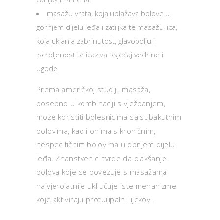
masažu vrata, koja ublažava bolove u
gornjem dijelu leđa i zatiljka te masažu lica,
koja uklanja zabrinutost, glavobolju i
iscrpljenost te izaziva osjećaj vedrine i
ugode.
Prema američkoj studiji, masaža,
posebno u kombinaciji s vježbanjem,
može koristiti bolesnicima sa subakutnim
bolovima, kao i onima s kroničnim,
nespecifičnim bolovima u donjem dijelu
leđa. Znanstvenici tvrde da olakšanje
bolova koje se povezuje s masažama
najvjerojatnije uključuje iste mehanizme
koje aktiviraju protuupalni lijekovi.