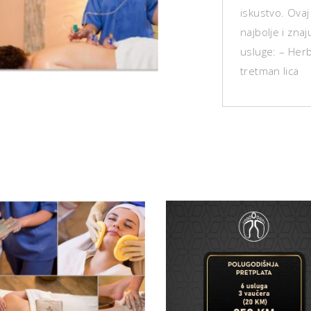
iskustvo. Ovaj
najbolje i zna
usluge: – Herb
tretman lica