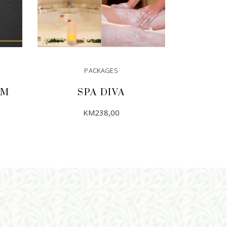
PACKAGES
KM
SPA DIVA
KM
238,00
DODAJ U KORPU