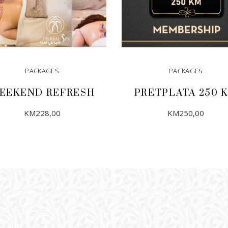
PACKAGES
PACKAGES
EEKEND REFRESH
PRETPLATA 250 
KM
228,00
KM
250,00
DODAJ U KORPU
DODAJ U KORPU