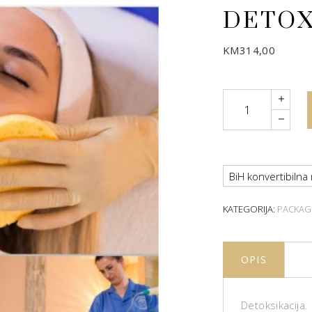
DETOX
KM
314,00
Quantity
BiH konvertibilna
KATEGORIJA:
PACKAG
OPIS
Detoksikacija.