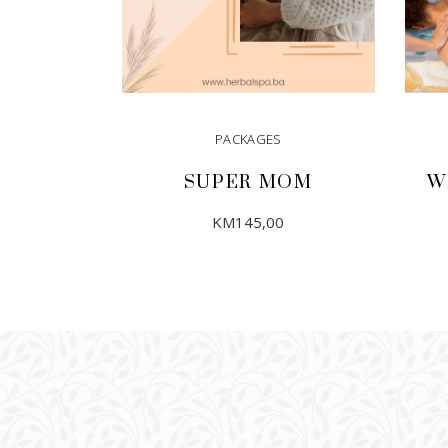
PACKAGES
SUPER MOM
W
KM
145,00
DODAJ U KORPU