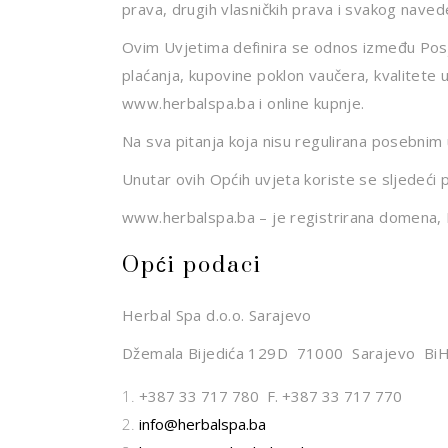
prava, drugih vlasničkih prava i svakog nave
Ovim Uvjetima definira se odnos između Posje
plaćanja, kupovine poklon vaučera, kvalitete 
www.herbalspa.ba i online kupnje.
Na sva pitanja koja nisu regulirana posebnim 
Unutar ovih Općih uvjeta koriste se sljedeći 
www.herbalspa.ba – je registrirana domena, 
Opći podaci
Herbal Spa d.o.o. Sarajevo
Džemala Bijedića 129D 71000 Sarajevo Bi
+387 33 717 780 F. +387 33 717 770
info@herbalspa.ba