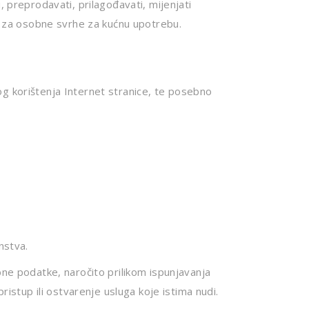
ti, preprodavati, prilagođavati, mijenjati
osim za osobne svrhe za kućnu upotrebu.
og korištenja Internet stranice, te posebno
anstva.
bne podatke, naročito prilikom ispunjavanja
ristup ili ostvarenje usluga koje istima nudi.