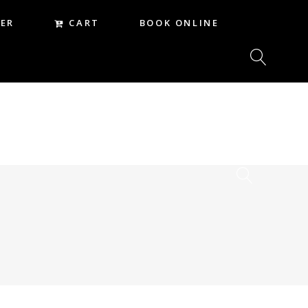
CART
ER
BOOK ONLINE
CART
REER
BOOK ONLINE