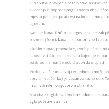
U trenutku pravljenja rezervacije ili kupovin
sklapanja kupoprodajnog ugovora obaviješten 
mjesta poslovanja, adresi na koju se mogu uput
ugovoru.
Kada je kupac fizičko lice ugovor se ne zakl
pismenoj formi, kada je kupac pravno lice i a
Ukoliko Kupac, pravno lice, izvrši plaćanje 
ispostaviti fakturu u iznosu u kojem je Kupac 
odabrao, na mail će dobiti potvrdu o uplati.
Poklon vaučer ima svoju vrijednost i može biti 
servisni vaučer koji je vezan za tačno određe
način određen dogovorom stranaka.
Ako niste registrirani korisnik odnosno kupac
uglu početne stranice.