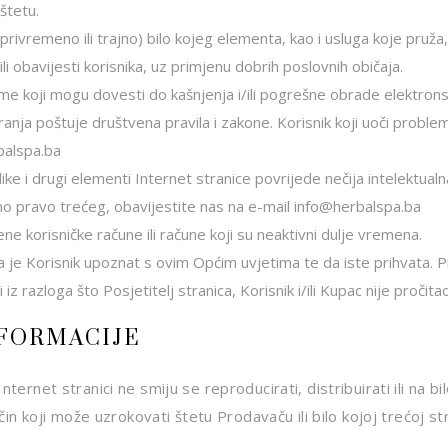
štetu.
ivremeno ili trajno) bilo kojeg elementa, kao i usluga koje pruža, i
obavijesti korisnika, uz primjenu dobrih poslovnih običaja.
e koji mogu dovesti do kašnjenja i/ili pogrešne obrade elektrons
anja poštuje društvena pravila i zakone. Korisnik koji uoči problem,
balspa.ba
e i drugi elementi Internet stranice povrijede nečija intelektualna
no pravo trećeg, obavijestite nas na e-mail info@herbalspa.ba
e korisničke račune ili račune koji su neaktivni dulje vremena.
je Korisnik upoznat s ovim Općim uvjetima te da iste prihvata. 
iz razloga što Posjetitelj stranica, Korisnik i/ili Kupac nije pročit
NFORMACIJE
ternet stranici ne smiju se reproducirati, distribuirati ili na bi
ačin koji može uzrokovati štetu Prodavaču ili bilo kojoj trećoj str