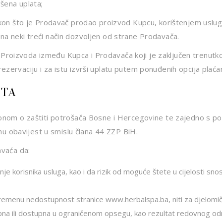
šena uplata;
nakon što je Prodavač prodao proizvod Kupcu, korištenjem uslug
na neki treći način dozvoljen od strane Prodavača.
roizvoda između Kupca i Prodavača koji je zaključen trenutko
ezervaciju i za istu izvrši uplatu putem ponuđenih opcija plaća
ETA
akonom o zaštiti potrošača Bosne i Hercegovine te zajedno s po
 obavijest u smislu člana 44 ZZP BiH.
hvaća da:
korisnika usluga, kao i da rizik od moguće štete u cijelosti snose
menu nedostupnost stranice www.herbalspa.ba, niti za djelomični 
na ili dostupna u ograničenom opsegu, kao rezultat redovnog od