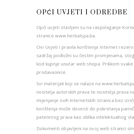
OPĆI UVJETI I ODREDBE
Opći uvjeti stavljeni su na raspolaganje Kori
stranice www.herbalspa.ba.
Ovi Uvjeti i pravila korištenja Internet rezerv
sadržaj podložni su čestim promjenama, stoga 
kod kupnje unutar web shopa. Prilikom svake p
prodavaonice.
Svi materijali koji se nalaze na www.herbalspa
nositelja autorskih prava te nositelja prava na 
mijenjanje ovih internetskih stranica bez izr
korištenja može dovesti do pokretanja parničn
patenrnog prava kao oblika intelektualnog vla
Dokumenti objavljeni na ovoj web stranici smi