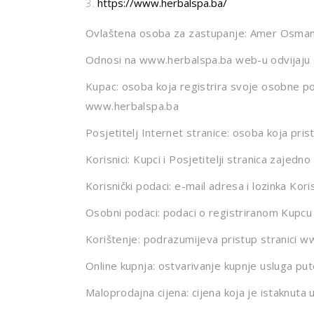
https://www.herbalspa.ba/
Ovlaštena osoba za zastupanje: Amer Osman
Odnosi na www.herbalspa.ba web-u odvijaju s
Kupac: osoba koja registrira svoje osobne pod
www.herbalspa.ba
Posjetitelj Internet stranice: osoba koja pri
Korisnici: Kupci i Posjetitelji stranica zajedno
Korisnički podaci: e-mail adresa i lozinka K
Osobni podaci: podaci o registriranom Kupcu 
Korištenje: podrazumijeva pristup stranici ww
Online kupnja: ostvarivanje kupnje usluga p
Maloprodajna cijena: cijena koja je istaknuta 