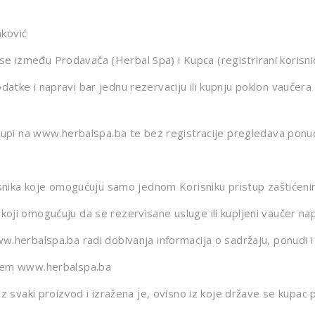
ković
e između Prodavača (Herbal Spa) i Kupca (registrirani korisn
atke i napravi bar jednu rezervaciju ili kupnju poklon vaučera
stupi na www.herbalspa.ba te bez registracije pregledava ponud
orisnika koje omogućuju samo jednom Korisniku pristup zaštićen
koji omogućuju da se rezervisane usluge ili kupljeni vaučer na
w.herbalspa.ba radi dobivanja informacija o sadržaju, ponudi i
utem www.herbalspa.ba
uz svaki proizvod i izražena je, ovisno iz koje države se kupac 