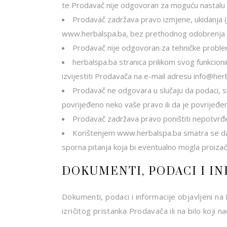
te Prodavač nije odgovoran za moguću nastalu 
Prodavač zadržava pravo izmjene, ukidanja (pr
www.herbalspa.ba, bez prethodnog odobrenja ili 
Prodavač nije odgovoran za tehničke problem
herbalspa.ba stranica prilikom svog funkcionir
izvijestiti Prodavača na e-mail adresu info@her
Prodavač ne odgovara u slučaju da podaci, slik
povrijeđeno neko vaše pravo ili da je povrijeđe
Prodavač zadržava pravo poništiti nepotvrđen
Korištenjem www.herbalspa.ba smatra se da 
sporna pitanja koja bi eventualno mogla proizaći 
DOKUMENTI, PODACI I I
Dokumenti, podaci i informacije objavljeni na In
izričitog pristanka Prodavača ili na bilo koji n