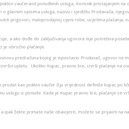
e poklon vaučeraod ponuđenih usluga, Korisnik pristajanjem na 
o glavnim opisima usluga, nazivu i sjedištu Prodavača, njego
iti prigovori, maloprodajnoj cijeni robe, uvjetima plaćanja, nač
jučuje, a ako dođe do zaključivanja ugovora nije potrebna pose
ko je obročno plaćanje.
na osnovu predračuna kojeg je ispostavio Prodavač, ugovor ne m
izvršio uplatu. Ukoliko Kupac, pravno lice, izvrši plaćanje na 
prodat kao poklon vaučer čiju vrijednost definiše kupac po ličnoj
nu uslugu iz ponude. Kada je Kupac pravno lice, plaćanje se vrš
, a ipak želite primate naše obavijesti, možete se prijaviti na