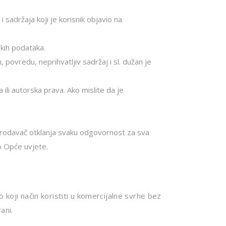
 sadržaja koji je korisnik objavio na
kih podataka.
 povredu, neprihvatljiv sadržaj i sl. dužan je
 ili autorska prava. Ako mislite da je
Prodavač otklanja svaku odgovornost za sva
ao Opće uvjete.
lo koji način koristiti u komercijalne svrhe bez
ani.