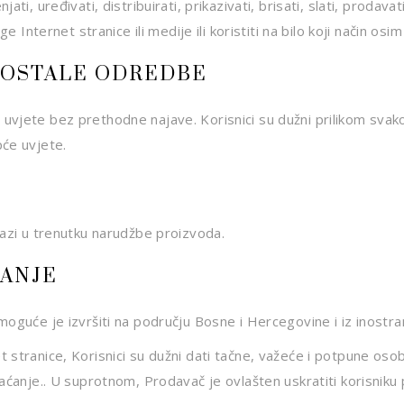
ti, uređivati, distribuirati, prikazivati, brisati, slati, prodava
uge Internet stranice ili medije ili koristiti na bilo koji način 
I OSTALE ODREDBE
uvjete bez prethodne najave. Korisnici su dužni prilikom svak
pće uvjete.
nazi u trenutku narudžbe proizvoda.
ĆANJE
moguće je izvršiti na području Bosne i Hercegovine i iz inostr
 stranice, Korisnici su dužni dati tačne, važeće i potpune oso
aćanje.. U suprotnom, Prodavač je ovlašten uskratiti korisniku p