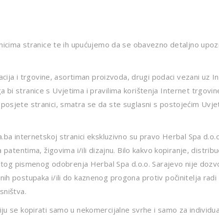
snicima stranice te ih upućujemo da se obavezno detaljno upozn
acija i trgovine, asortiman proizvoda, drugi podaci vezani uz In
bi stranice s Uvjetima i pravilima korištenja Internet trgovin
osjete stranici, smatra se da ste suglasni s postojećim Uvjeti
.ba internetskoj stranici ekskluzivno su pravo Herbal Spa d.o.o.
patentima, žigovima i/ili dizajnu. Bilo kakvo kopiranje, distribuc
ičitog pismenog odobrenja Herbal Spa d.o.o. Sarajevo nije dozv
ih postupaka i/ili do kaznenog progona protiv počinitelja radi 
sništva.
ju se kopirati samo u nekomercijalne svrhe i samo za individua