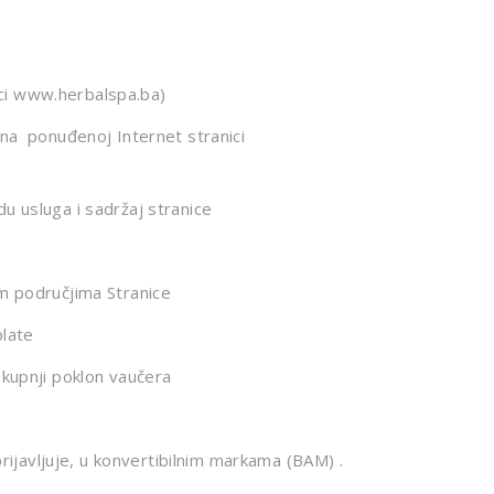
ici www.herbalspa.ba)
 na ponuđenoj Internet stranici
u usluga i sadržaj stranice
im područjima Stranice
plate
 kupnji poklon vaučera
prijavljuje, u konvertibilnim markama (BAM) .