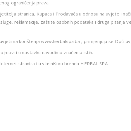
denog ograničenja prava.
titelja stranica, Kupaca i Prodavača u odnosu na uvjete i nači
usluge, reklamacije, zaštite osobnih podataka i druga pitanja v
uvjetima korištenja www.herbalspa.ba , primjenjuju se Opći uvj
pojmovi i u nastavku navodimo značenja istih:
Internet stranica i u vlasništvu brenda HERBAL SPA
H