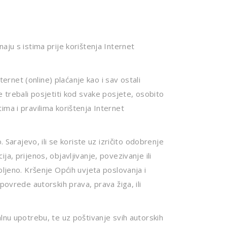
aju s istima prije korištenja Internet
ternet (online) plaćanje kao i sav ostali
e trebali posjetiti kod svake posjete, osobito
ma i pravilima korištenja Internet
 Sarajevo, ili se koriste uz izričito odobrenje
ija, prijenos, objavljivanje, povezivanje ili
oljeno. Kršenje Općih uvjeta poslovanja i
povrede autorskih prava, prava žiga, ili
lnu upotrebu, te uz poštivanje svih autorskih