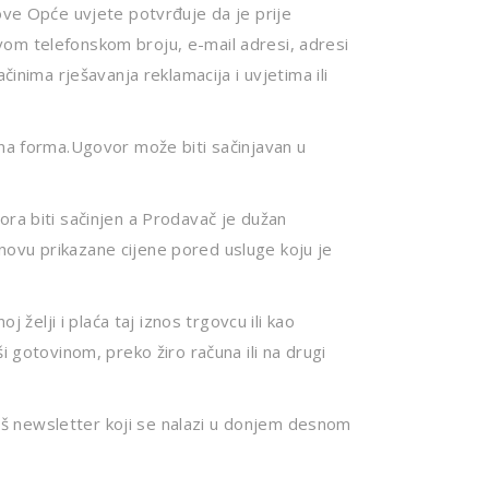
ove Opće uvjete potvrđuje da je prije
vom telefonskom broju, e-mail adresi, adresi
inima rješavanja reklamacija i uvjetima ili
bna forma.Ugovor može biti sačinjavan u
ora biti sačinjen a Prodavač je dužan
osnovu prikazane cijene pored usluge koju je
 želji i plaća taj iznos trgovcu ili kao
i gotovinom, preko žiro računa ili na drugi
 naš newsletter koji se nalazi u donjem desnom