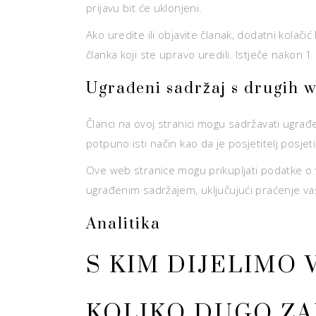
prijavu bit će uklonjeni.
Ako uredite ili objavite članak, dodatni kolač
članka koji ste upravo uredili. Istječe nakon 1
Ugrađeni sadržaj s drugih w
Članci na ovoj stranici mogu sadržavati ugrađe
potpuno isti način kao da je posjetitelj posje
Ove web stranice mogu prikupljati podatke o vam
ugrađenim sadržajem, uključujući praćenje vaš
Analitika
S KIM DIJELIMO
KOLIKO DUGO ZA