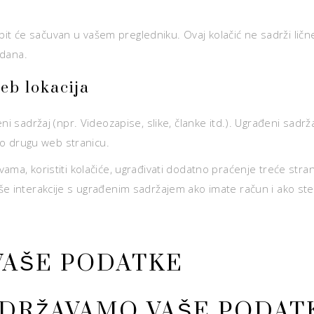
ić bit će sačuvan u vašem pregledniku. Ovaj kolačić ne sadrži li
 dana.
eb lokacija
ni sadržaj (npr. Videozapise, slike, članke itd.). Ugrađeni sadr
tio drugu web stranicu.
a, koristiti kolačiće, ugrađivati ​​dodatno praćenje treće stran
e interakcije s ugrađenim sadržajem ako imate račun i ako ste p
 VAŠE PODATKE
DRŽAVAMO VAŠE PODAT