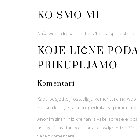
KO SMO MI
Naša web adresa je: https://herbalspa.testniser
KOJE LIČNE PODA
PRIKUPLJAMO
Komentari
Kada posjetitelji ostavljaju komentare na web 
korisničkih agenata preglednika za pomoć u o
Anonimizirani niz kreiran iz vaše adrese e-pošte
usluge Gravatar dostupna je ovdje: https://au
vašeg komentara.