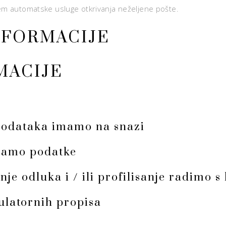
tem automatske usluge otkrivanja neželjene pošte.
NFORMACIJE
MACIJE
podataka imamo na snazi
ivamo podatke
je odluka i / ili profilisanje radimo 
ulatornih propisa