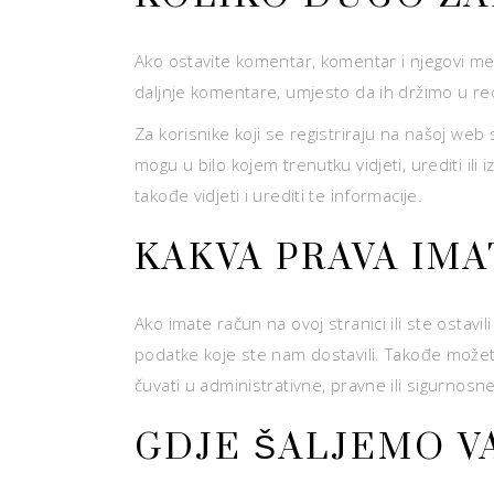
Ako ostavite komentar, komentar i njegovi m
daljnje komentare, umjesto da ih držimo u re
Za korisnike koji se registriraju na našoj web
mogu u bilo kojem trenutku vidjeti, urediti il
takođe vidjeti i urediti te informacije.
KAKVA PRAVA IM
Ako imate račun na ovoj stranici ili ste ostav
podatke koje ste nam dostavili. Takođe možet
čuvati u administrativne, pravne ili sigurnosn
GDJE ŠALJEMO V