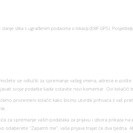
 slanje slika s ugrađenim podacima o lokaciji (EXIF GPS). Posjetitel
 možete se odlučiti za spremanje vašeg imena, adrese e-pošte i
ati svoje podatke kada ostavite novi komentar. Ovi kolačići t
ćemo privremeni kolačić kako bismo utvrdili prihvaća li vaš pretr
ik.
ića za spremanje vaših podataka za prijavu i izbora prikaza na e
Ako odaberete “Zapamti me”, vaša prijava trajat će dva tjedna. A