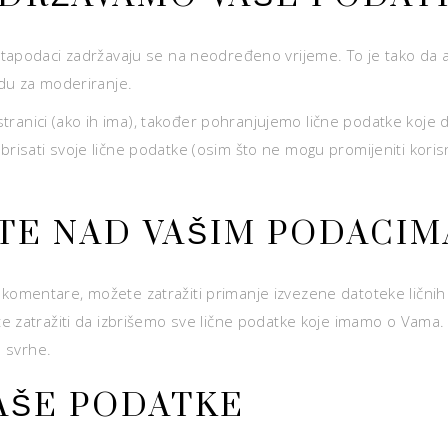
etapodaci zadržavaju se na neodređeno vrijeme. To je tako da 
du za moderiranje.
 stranici (ako ih ima), također pohranjujemo lične podatke koje d
i izbrisati svoje lične podatke (osim što ne mogu promijeniti kor
ATE NAD VAŠIM PODACIM
ili komentare, možete zatražiti primanje izvezene datoteke ličn
e zatražiti da izbrišemo sve lične podatke koje imamo o Vama
e svrhe.
AŠE PODATKE