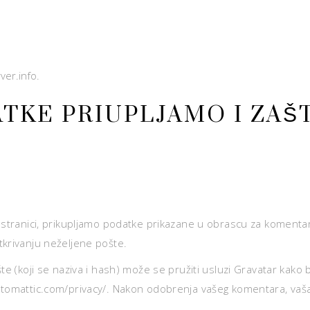
ver.info.
TKE PRIUPLJAMO I ZAŠ
stranici, prikupljamo podatke prikazane u obrascu za komentare,
tkrivanju neželjene pošte.
 (koji se naziva i hash) može se pružiti usluzi Gravatar kako bi p
tomattic.com/privacy/. Nakon odobrenja vašeg komentara, vaša pr