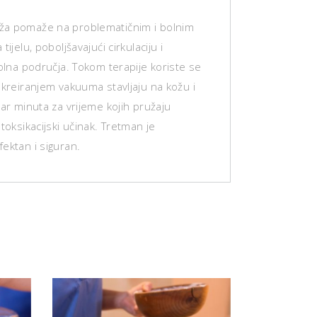
a pomaže na problematičnim i bolnim
tijelu, poboljšavajući cirkulaciju i
bolna područja. Tokom terapije koriste se
 kreiranjem vakuuma stavljaju na kožu i
par minuta za vrijeme kojih pružaju
etoksikacijski učinak. Tretman je
ektan i siguran.