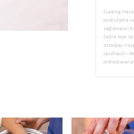
Cupping masaž
područijima na 
zagrijavajući 
čašice koje se
ostavljaju na 
opuštajući i d
jednostavan,ef