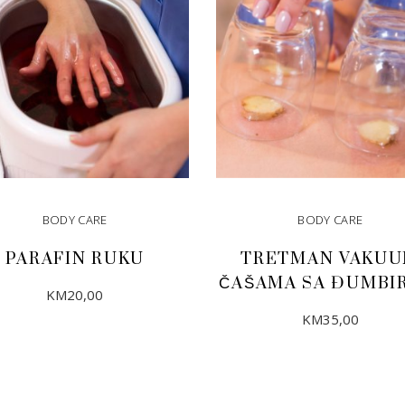
BODY CARE
BODY CARE
PARAFIN RUKU
TRETMAN VAKU
ČAŠAMA SA ĐUMBI
KM
20,00
KM
35,00
DODAJ U KORPU
DODAJ U KORPU