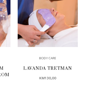
BODY CARE
UM
LAVANDA TRETMAN
ROM
KM
130,00
DODAJ U KORPU