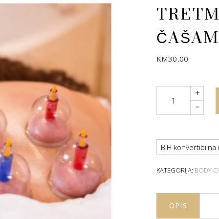
TRETM
ČAŠAM
KM
30,00
Quantity
BiH konvertibilna
KATEGORIJA:
BODY C
OPIS