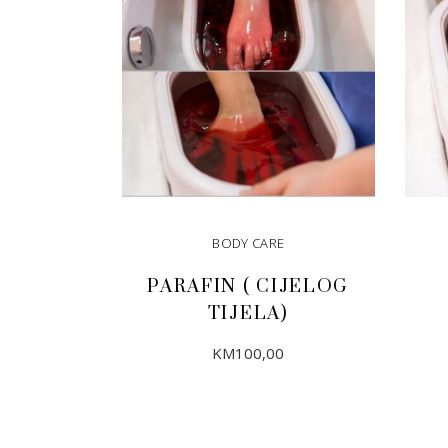
BODY CARE
PARAFIN ( CIJELOG
TIJELA)
KM
100,00
DODAJ U KORPU