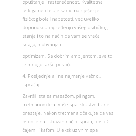
opuštanje i rasterećenost. Kvalitetna
usluga ne djeluje samo na riješenje
fizičkog bola i napetosti, već uveliko
doprinosi unapređenju vašeg psihičkog
stanja i to na način da vam se vraća
snaga, motivacija i
optimizam. Sa dobrim ambijentom, sve to
je mnogo lakše postići.
4. Posljednje ali ne najmanje važno..
Ispraćaj.
Završili sta sa masažom, pilingom,
tretmanom lica..Vaše spa iskustvo tu ne
prestaje. Nakon tretmana očekujte da vas
osoblje na ljubazan način isprati, posluži
čajem ili kafom. U ekskluzivnim spa