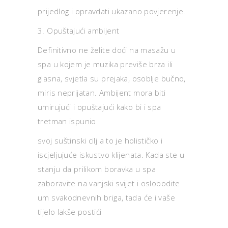
prijedlog i opravdati ukazano povjerenje.
3. Opuštajući ambijent
Definitivno ne želite doći na masažu u
spa u kojem je muzika previše brza ili
glasna, svjetla su prejaka, osoblje bučno,
miris neprijatan. Ambijent mora biti
umirujući i opuštajući kako bi i spa
tretman ispunio
svoj suštinski cilj a to je holističko i
iscjeljujuće iskustvo klijenata. Kada ste u
stanju da prilikom boravka u spa
zaboravite na vanjski svijet i oslobodite
um svakodnevnih briga, tada će i vaše
tijelo lakše postići