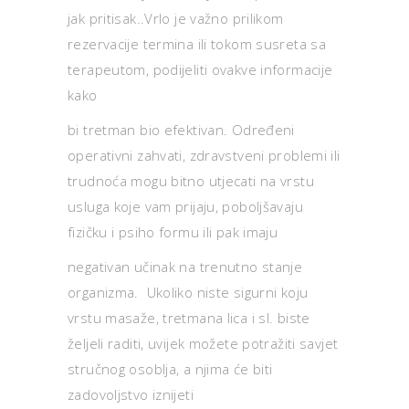
jak pritisak..Vrlo je važno prilikom
rezervacije termina ili tokom susreta sa
terapeutom, podijeliti ovakve informacije
kako
bi tretman bio efektivan. Određeni
operativni zahvati, zdravstveni problemi ili
trudnoća mogu bitno utjecati na vrstu
usluga koje vam prijaju, poboljšavaju
fizičku i psiho formu ili pak imaju
negativan učinak na trenutno stanje
organizma. Ukoliko niste sigurni koju
vrstu masaže, tretmana lica i sl. biste
željeli raditi, uvijek možete potražiti savjet
stručnog osoblja, a njima će biti
zadovoljstvo iznijeti