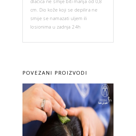
dlačica ne smije biti manja od 0,8
cm. Dio kože koji se depilira ne
smije se namazati uljem ili
losionima u zadnja 24h
POVEZANI PROIZVODI