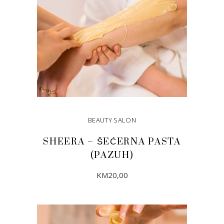
BEAUTY SALON
SHEERA – ŠEĆERNA PASTA
(PAZUH)
KM
20,00
DODAJ U KORPU