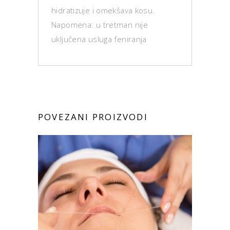
hidratizuje i omekšava kosu.
Napomena: u tretman nije
uključena usluga feniranja
POVEZANI PROIZVODI