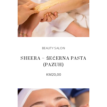
BEAUTY SALON
SHEERA – ŠEĆERNA PASTA
(PAZUH)
KM
20,00
DODAJ U KORPU