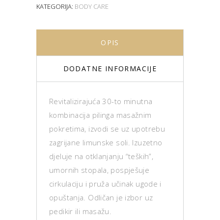
KATEGORIJA:
BODY CARE
OPIS
DODATNE INFORMACIJE
Revitalizirajuća 30-to minutna
kombinacija pilinga masažnim
pokretima, izvodi se uz upotrebu
zagrijane limunske soli. Izuzetno
djeluje na otklanjanju “teških”,
umornih stopala, pospješuje
cirkulaciju i pruža učinak ugode i
opuštanja. Odličan je izbor uz
pedikir ili masažu.