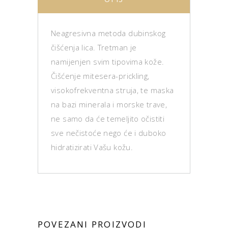
Neagresivna metoda dubinskog
čišćenja lica. Tretman je
namijenjen svim tipovima kože.
Čišćenje mitesera-prickling,
visokofrekventna struja, te maska
na bazi minerala i morske trave,
ne samo da će temeljito očistiti
sve nečistoće nego će i duboko
hidratizirati Vašu kožu.
POVEZANI PROIZVODI