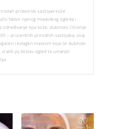
rirodan proteinski sastojak kože
učni faktor njenog mladolikog izgleda i
Uz određivanje tipa kože, dubinsko čišćenje
00 – procentnih prirodnih sastojaka, ovaj
ogaćen i kolagen maskom koja će dubinski
vratiti joj blistav izgled te umanjiti
nja.