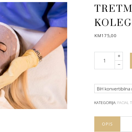
TRETM
KOLE
KM
175,00
Quantity
BiH konvertibilna
KATEGORIJA:
FACIAL
OPIS