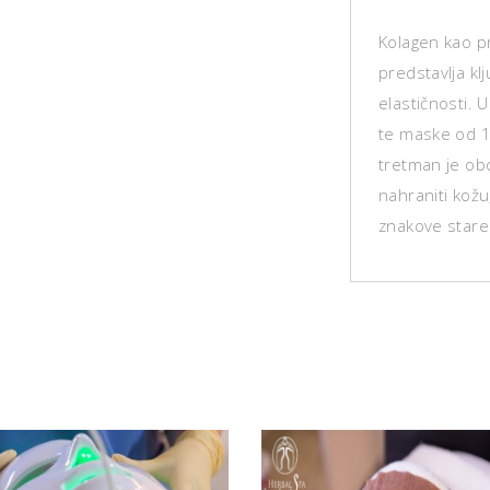
Kolagen kao p
predstavlja klj
elastičnosti. 
te maske od 1
tretman je ob
nahraniti kožu, 
znakove stare