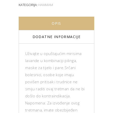
KATEGORIJA:
HAMMAM
OPIS
DODATNE INFORMACIJE
Uživajte u opuštajućim mirisima
lavande u kombinaciji pilinga,
maske za tijelo i pare.Srčani
bolesnici, osobe koje imaju
povišen pritisak i trudnice ne
smiju raditi ovaj tretman da ne bi
došlo do kontraindikacija.
Napomena: Za izvođenje ovog
tretmana, imate obezbijeđen