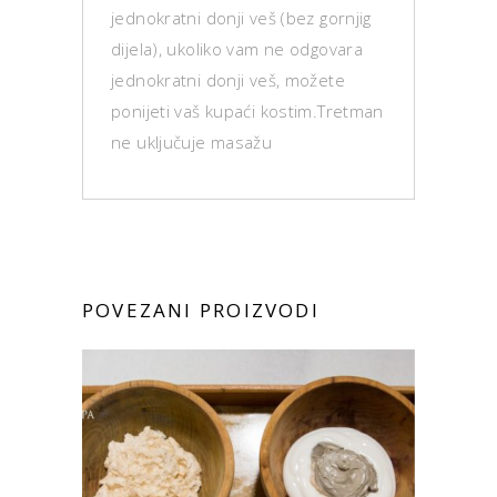
jednokratni donji veš (bez gornjig
dijela), ukoliko vam ne odgovara
jednokratni donji veš, možete
ponijeti vaš kupaći kostim.Tretman
ne uključuje masažu
POVEZANI PROIZVODI