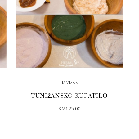
HAMMAM
TUNIŽANSKO KUPATILO
KM
125,00
DODAJ U KORPU