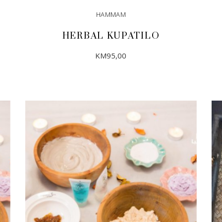
HAMMAM
HERBAL KUPATILO
KM
95,00
DODAJ U KORPU