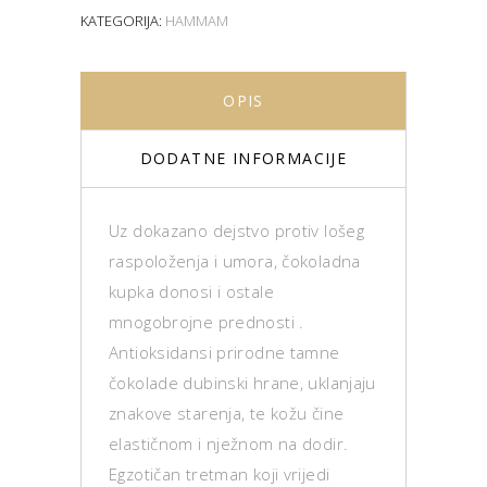
KATEGORIJA:
HAMMAM
OPIS
DODATNE INFORMACIJE
Uz dokazano dejstvo protiv lošeg
raspoloženja i umora, čokoladna
kupka donosi i ostale
mnogobrojne prednosti .
Antioksidansi prirodne tamne
čokolade dubinski hrane, uklanjaju
znakove starenja, te kožu čine
elastičnom i nježnom na dodir.
Egzotičan tretman koji vrijedi