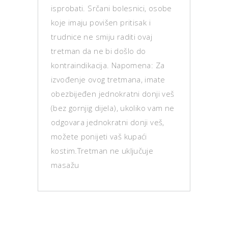
isprobati. Srčani bolesnici, osobe
koje imaju povišen pritisak i
trudnice ne smiju raditi ovaj
tretman da ne bi došlo do
kontraindikacija. Napomena: Za
izvođenje ovog tretmana, imate
obezbijeđen jednokratni donji veš
(bez gornjig dijela), ukoliko vam ne
odgovara jednokratni donji veš,
možete ponijeti vaš kupaći
kostim.Tretman ne uključuje
masažu