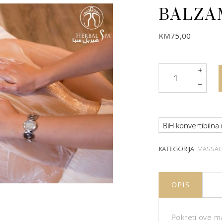
BALZA
KM
75,00
Quantity
BiH konvertibilna
KATEGORIJA:
MASSA
OPIS
Pokreti ove m