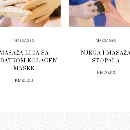
MASSAGES
MASSAGES
MASAŽA LICA SA
NJEGA I MASAŽ
DATKOM KOLAGEN
STOPALA
MASKE
KM
70,00
KM
85,00
DODAJ U KORPU
DODAJ U KORPU