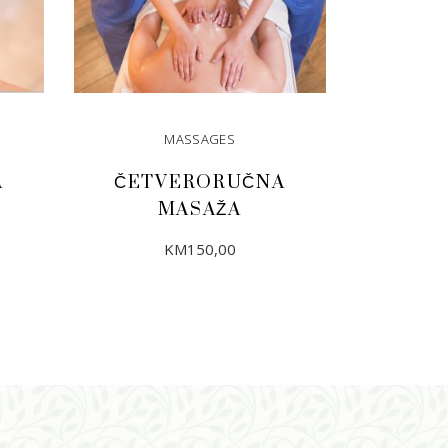
MASSAGES
A
ČETVERORUČNA
MASAŽA
KM
150,00
DODAJ U KORPU