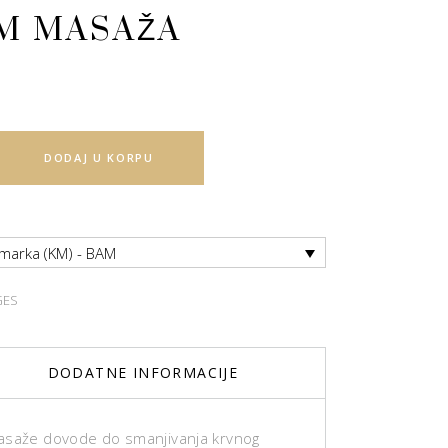
M MASAŽA
DODAJ U KORPU
 marka (KM) - BAM
GES
DODATNE INFORMACIJE
asaže dovode do smanjivanja krvnog