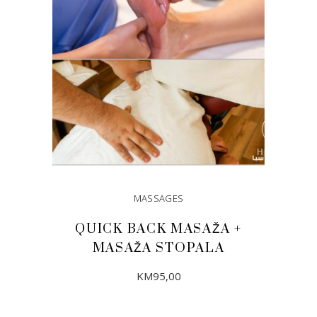
The
options
may
be
chosen
on
the
product
page
MASSAGES
QUICK BACK MASAŽA +
MASAŽA STOPALA
KM
95,00