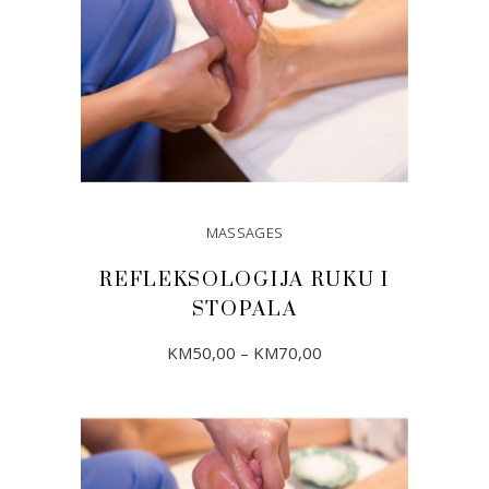
MASSAGES
REFLEKSOLOGIJA RUKU I
STOPALA
Price
This
KM
50,00
–
KM
70,00
range:
product
KM50,00
through
has
KM70,00
ODABERI OPCIJE
multiple
variants.