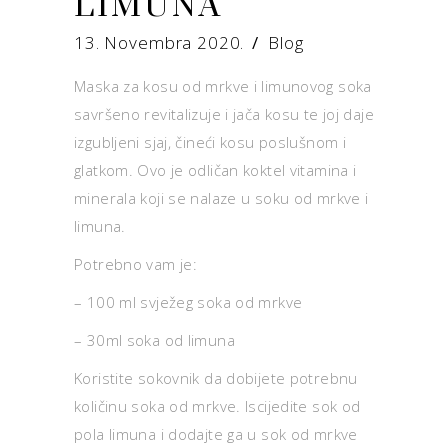
LIMUNA
13. Novembra 2020.
Blog
Maska za kosu od mrkve i limunovog soka
savršeno revitalizuje i jača kosu te joj daje
izgubljeni sjaj, čineći kosu poslušnom i
glatkom. Ovo je odličan koktel vitamina i
minerala koji se nalaze u soku od mrkve i
limuna.
Potrebno vam je:
– 100 ml svježeg soka od mrkve
– 30ml soka od limuna
Koristite sokovnik da dobijete potrebnu
količinu soka od mrkve. Iscijedite sok od
pola limuna i dodajte ga u sok od mrkve