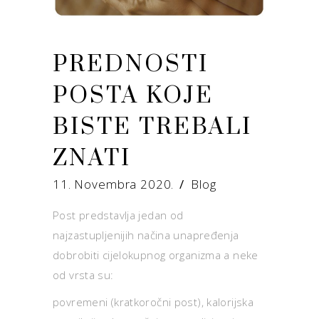
PREDNOSTI
POSTA KOJE
BISTE TREBALI
ZNATI
11. Novembra 2020.
Blog
Post predstavlja jedan od
najzastupljenijih načina unapređenja
dobrobiti cijelokupnog organizma a neke
od vrsta su:
povremeni (kratkoročni post), kalorijska