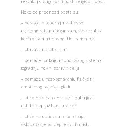
restrikcija, dugoročni post, religiozni post.
Neke od prednosti posta su:
– postajete otporniji na dejstvo
ugljikohidrata na organizam, što rezultira
kontroliranim unosom UG namirnica
– ubrzava metabolizam
– pomaže funkciju imunološkog sistema i
izgradnju novih, zdravih ćelija
– pomaže u raspoznavanju fizičkog i
emotivnog osjećaja gladi
– utiče na smanjenje akni, bubuljica i
ostalih nepravilnosti na koži
– utiče na duhovnu rekonekciju,
oslobađanje od depresivnih misli,