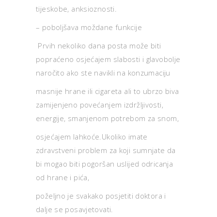
tijeskobe, anksioznosti.
– poboljšava moždane funkcije
Prvih nekoliko dana posta može biti
popraćeno osjećajem slabosti i glavobolje
naročito ako ste navikli na konzumaciju
masnije hrane ili cigareta ali to ubrzo biva
zamijenjeno povećanjem izdržljivosti,
energije, smanjenom potrebom za snom,
osjećajem lahkoće.Ukoliko imate
zdravstveni problem za koji sumnjate da
bi mogao biti pogoršan uslijed odricanja
od hrane i pića,
poželjno je svakako posjetiti doktora i
dalje se posavjetovati.