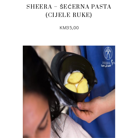
SHEERA – ŠEĆERNA PASTA
(CIJELE RUKE)
KM
35,00
DODAJ U KORPU